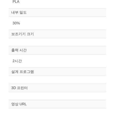
PLA
내부 밀도
30%
보조기기 크기
원하는 치수 입력 후 “스케일
조정“ 버튼을 눌러주세요.
출력 시간
너비
2시간
mm
설계 프로그램
높이
mm
3D 프린터
폭
mm
영상 URL
스케일
STL다운로드
조정