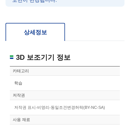
도면이 변경됩니다.
확대/축소: 마우스 스크롤
회전: 좌측 드래그
위치 이동: 우측 드래그
도면을 처음 위치로 되돌리고 싶은 경우 상단의 “스케일 조정“ 버튼을 눌러주세요.
상세정보
3D 보조기기 정보
카테고리
학습
저작권
저작권 표시-비영리-동일조건변경허락(BY-NC-SA)
사용 재료