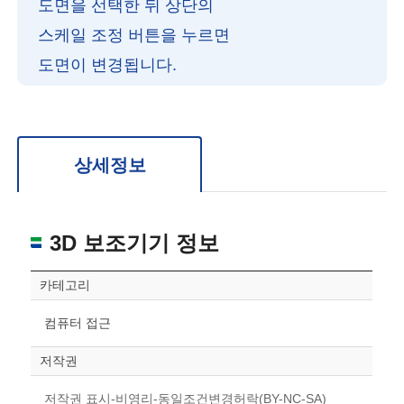
도면을 선택한 뒤 상단의
스케일 조정 버튼을 누르면
도면이 변경됩니다.
확대/축소: 마우스 스크롤
회전: 좌측 드래그
위치 이동: 우측 드래그
도면을 처음 위치로 되돌리고 싶은 경우 상단의 “스케일 조정“ 버튼을 눌러주세요.
상세정보
3D 보조기기 정보
카테고리
컴퓨터 접근
저작권
저작권 표시-비영리-동일조건변경허락(BY-NC-SA)