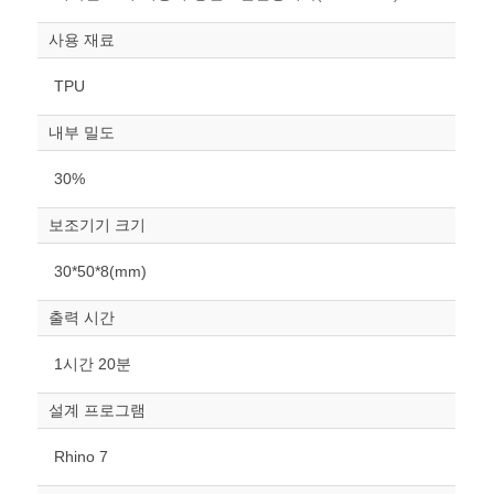
사용 재료
TPU
내부 밀도
30%
보조기기 크기
원하는 치수 입력 후 “스케일
30*50*8(mm)
조정“ 버튼을 눌러주세요.
출력 시간
너비
mm
1시간 20분
높이
설계 프로그램
mm
Rhino 7
폭
mm