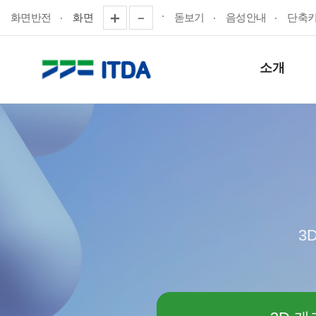
화면반전
화면
돋보기
음성안내
단축
소개
3