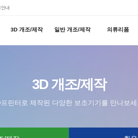
키안내
3D 개조/제작
일반 개조/제작
의류리폼
3D 개조/제작
D프린터로 제작된 다양한 보조기기를 만나보세