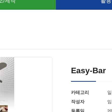
조/제작
활용
Easy-Bar
카테고리
일
작성자
임
등록일
20