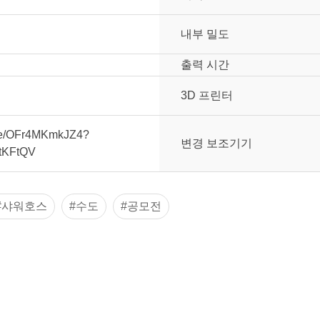
내부 밀도
출력 시간
3D 프린터
.be/OFr4MKmkJZ4?
변경 보조기기
vtKFtQV
#샤워호스
#수도
#공모전
눌러주세요.