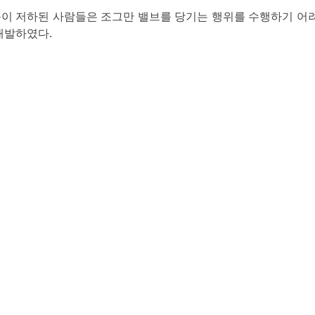
mm
이 저하된 사람들은 조그만 밸브를 당기는 행위를 수행하기 어려
개발하였다.
mm
mm
STL다운로드