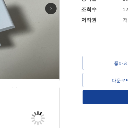
조회수
12
저작권
저
좋아요 
다운로드