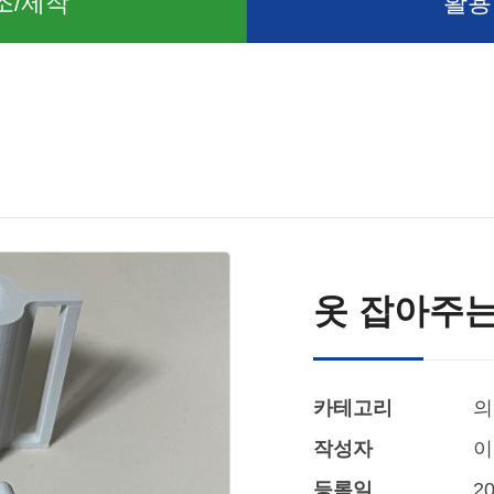
조/제작
활용
옷 잡아주
카테고리
의
작성자
이
등록일
20