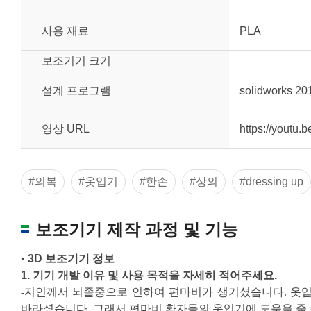
사용 재료
PLA
보조기기 크기
설계 프로그램
solidworks 20
영상 URL
https://youtu
#의복
#옷입기
#한손
#상의
#dressing up
보조기기 제작 과정 및 기능
▪ 3D 보조기기 정보
1.
기기 개발 이유 및 사용 목적을 자세히 적어주세요
.
-지인께서 뇌졸중으로 인하여 편마비가 생기셨습니다. 옷입
원하는 치수 입력 후 “스케일 조정“ 버튼을 
바라셨습니다. 그래서 편마비 환자들의 옷입기에 도움을 줄 