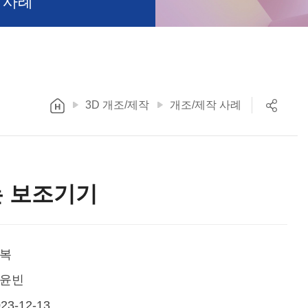
 사례
3D 개조/제작
개조/제작 사례
는 보조기기
복
윤빈
23-12-13