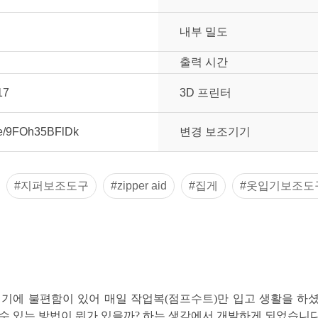
내부 밀도
출력 시간
17
3D 프린터
.be/9FOh35BFlDk
변경 보조기기
#지퍼보조도구
#zipper aid
#집게
#옷입기보조도
기에 불편함이 있어 매일 작업복(점프수트)만 입고 생활을 하셨
눌러주세요.
수 있는 방법이 뭐가 있을까? 하는 생각에서 개발하게 되었습니다