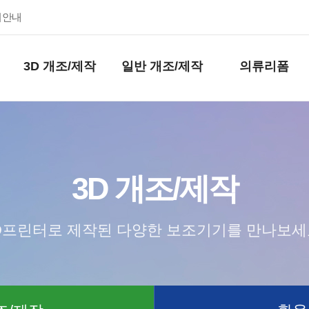
키안내
3D 개조/제작
일반 개조/제작
의류리폼
3D 개조/제작
D프린터로 제작된 다양한 보조기기를 만나보세