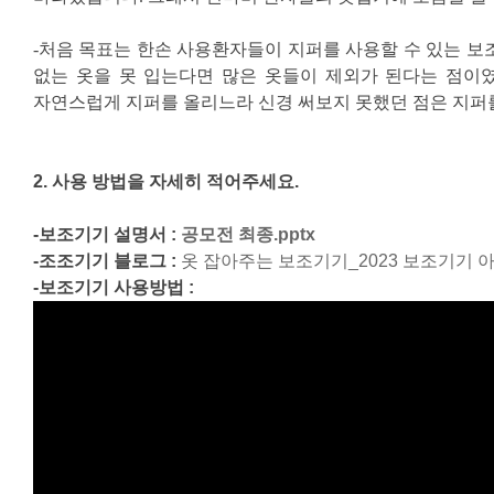
너비
-처음 목표는 한손 사용환자들이 지퍼를 사용할 수 있는 보
높이
없는 옷을 못 입는다면 많은 옷들이 제외가 된다는 점이
자연스럽게 지퍼를 올리느라 신경 써보지 못했던 점은 지퍼를
폭
2.
사용 방법을 자세히 적어주세요
.
스케일 조정
-보조기기 설명서 :
공모전 최종.pptx
-조조기기 블로그 :
옷 잡아주는 보조기기_2023 보조기기 아이디
-보조기기 사용방법 :