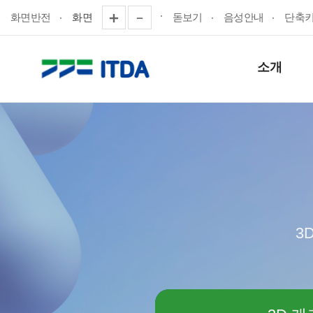
화면반전
화면
돋보기
음성안내
단축
소개
3