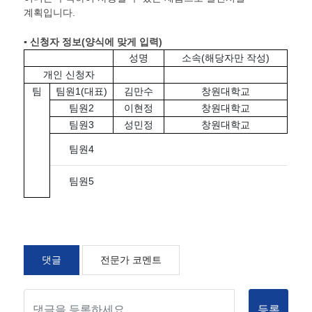
계획입니다.
▪ 신청자 정보
(
양식에 맞게 입력
)
성명
소속(해당자만 작성)
개인 신청자
팀
팀원1(대표)
김만수
창원대학교
팀원2
이현정
창원대학교
팀원3
성민정
창원대학교
팀원4
팀원5
댓글
전문가 코멘트
등록