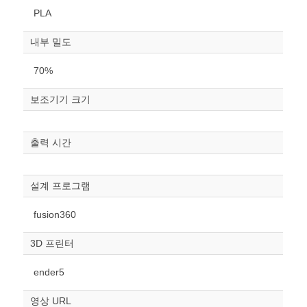
PLA
내부 밀도
70%
보조기기 크기
원하는 치수 입력 후 “스케일
조정“ 버튼을 눌러주세요.
출력 시간
너비
mm
설계 프로그램
높이
fusion360
mm
3D 프린터
폭
mm
ender5
스케일
STL다운로드
영상 URL