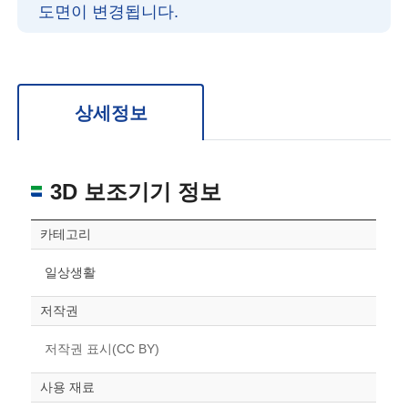
도면이 변경됩니다.
확대/축소: 마우스 스크롤
회전: 좌측 드래그
위치 이동: 우측 드래그
도면을 처음 위치로 되돌리고 싶은 경우 상단의 “스케일 조정“ 버튼을 눌러주세요.
상세정보
3D 보조기기 정보
카테고리
일상생활
저작권
저작권 표시(CC BY)
사용 재료