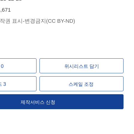
,671
작권 표시-변경금지(CC BY-ND)
↖
↑
↗
0
위시리스트 담기
←
↓
→
 3
스케일 조정
제작서비스 신청