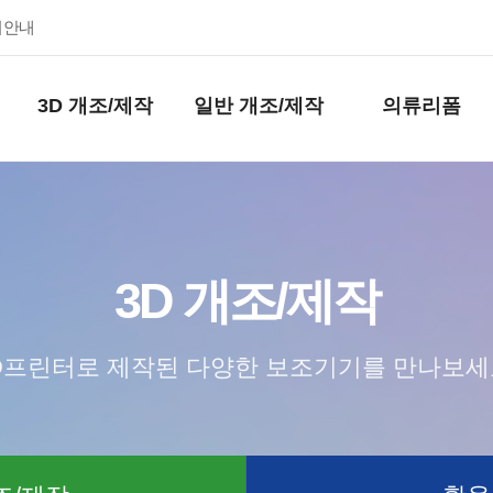
키안내
3D 개조/제작
일반 개조/제작
의류리폼
3D 개조/제작
D프린터로 제작된 다양한 보조기기를 만나보세