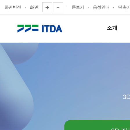
화면반전
화면
돋보기
음성안내
단축
소개
3