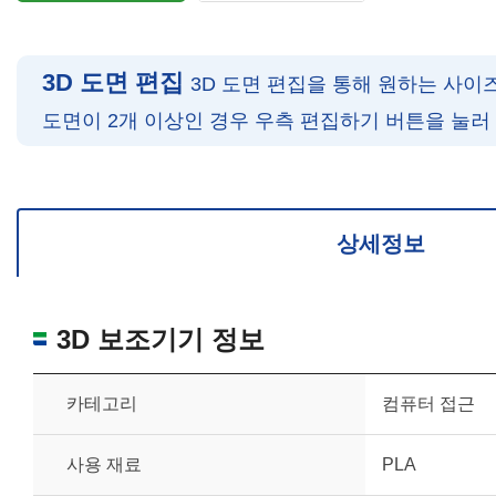
3D 도면 편집
3D 도면 편집을 통해 원하는 사이
도면이 2개 이상인 경우 우측 편집하기 버튼을 눌러
확대/축소: 마우스 스크롤
회전: 좌측 드래그
위치 이동: 우측 드래그
도면을 처음 위치로 되돌리고 싶은 경우 상단의 “스케일 조정“ 버튼을 눌러
상세정보
3D 보조기기 정보
카테고리
컴퓨터 접근
사용 재료
PLA