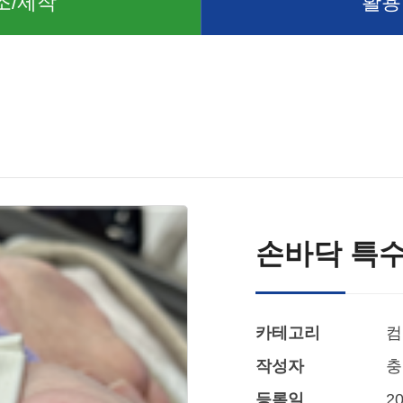
조/제작
활용
손바닥 특
카테고리
컴
작성자
충
등록일
20