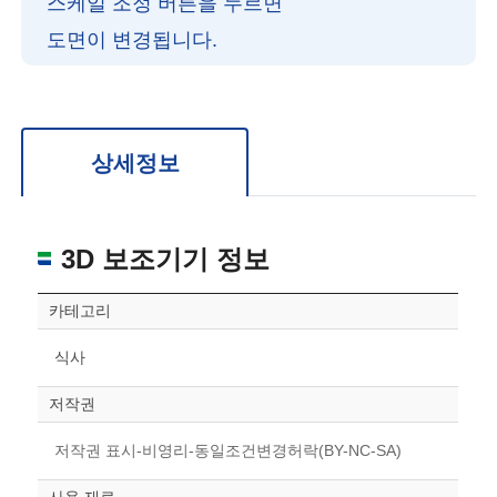
스케일 조정 버튼을 누르면
도면이 변경됩니다.
확대/축소: 마우스 스크롤
회전: 좌측 드래그
위치 이동: 우측 드래그
도면을 처음 위치로 되돌리고 싶은 경우 상단의 “스케일 조정“ 버튼을 눌러주세요.
상세정보
3D 보조기기 정보
카테고리
식사
저작권
저작권 표시-비영리-동일조건변경허락(BY-NC-SA)