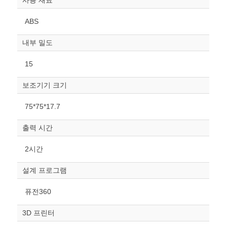
사용 재료
ABS
내부 밀도
15
보조기기 크기
원하는 치수 입력 후 “스케일
75*75*17.7
조정“ 버튼을 눌러주세요.
출력 시간
너비
mm
2시간
높이
설계 프로그램
mm
퓨전360
폭
mm
3D 프린터