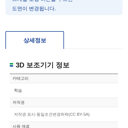
도면이 변경됩니다.
확대/축소: 마우스 스크롤
회전: 좌측 드래그
위치 이동: 우측 드래그
도면을 처음 위치로 되돌리고 싶은 경우 상단의 “스케일 조정“ 버튼을 눌러주세요.
상세정보
3D 보조기기 정보
카테고리
학습
저작권
저작권 표시-동일조건변경허락(CC BY-SA)
사용 재료