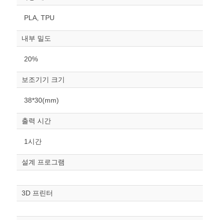
PLA, TPU
내부 밀도
20%
보조기기 크기
원하는 치수 입력 후 “스케일
38*30(mm)
조정“ 버튼을 눌러주세요.
출력 시간
너비
mm
1시간
높이
설계 프로그램
mm
폭
3D 프린터
mm
스케일