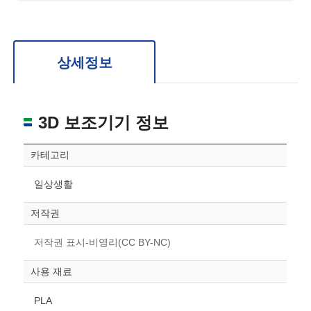
확대/축소: 마우스 스크롤
회전: 좌측 드래그
위치 이동: 우측 드래그
도면을 처음 위치로 되돌리고 싶은 경우 상단의 “스케일 조정“ 버튼을 눌러주세요.
상세정보
3D 보조기기 정보
카테고리
일상생활
저작권
저작권 표시-비영리(CC BY-NC)
사용 재료
PLA