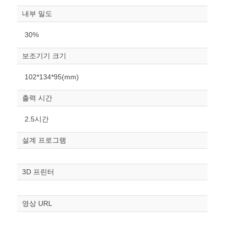
내부 밀도
30%
보조기기 크기
원하는 치수 입력 후 “스케일
102*134*95(mm)
조정“ 버튼을 눌러주세요.
출력 시간
너비
mm
2.5시간
높이
설계 프로그램
mm
폭
3D 프린터
mm
스케일
STL다운로드
영상 URL
조정