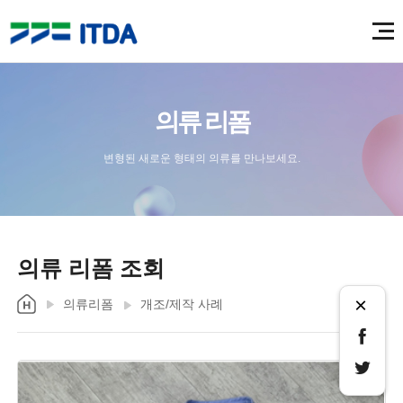
의류 리폼
변형된 새로운 형태의 의류를 만나보세요.
의류 리폼 조회
×
의류리폼
개조/제작 사례