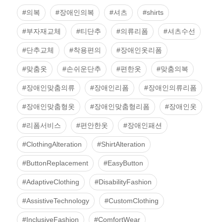
#의복
#장애인의복
#셔츠
#shirts
#부자재교체
#티단추
#의류리폼
#셔츠수선
#단추교체
#착용편의
#장애인옷리폼
#맞춤옷
#손쉬운단추
#편한옷
#맞춤의복
#장애인맞춤의류
#장애인리폼
#장애인의류리폼
#장애인맞춤형옷
#장애인맞춤형리폼
#장애인옷
#리폼서비스
#편안한옷
#장애인패션
#ClothingAlteration
#ShirtAlteration
#ButtonReplacement
#EasyButton
#AdaptiveClothing
#DisabilityFashion
#AssistiveTechnology
#CustomClothing
#InclusiveFashion
#ComfortWear