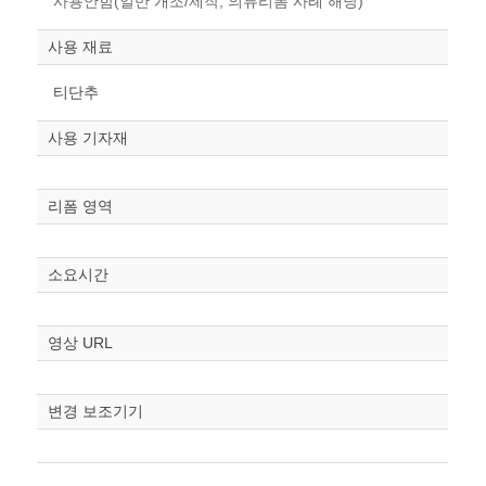
사용안함(일반 개조/제작, 의류리폼 사례 해당)
사용 재료
티단추
사용 기자재
리폼 영역
소요시간
영상 URL
변경 보조기기