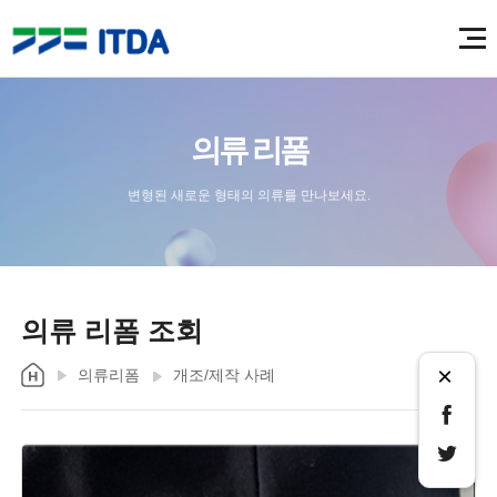
의류 리폼
변형된 새로운 형태의 의류를 만나보세요.
의류 리폼 조회
×
의류리폼
개조/제작 사례