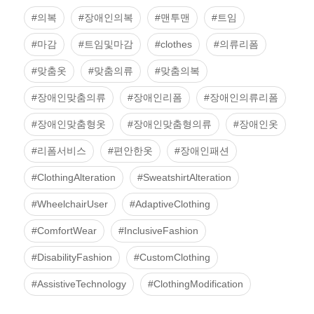
#의복
#장애인의복
#맨투맨
#트임
#마감
#트임및마감
#clothes
#의류리폼
#맞춤옷
#맞춤의류
#맞춤의복
#장애인맞춤의류
#장애인리폼
#장애인의류리폼
#장애인맞춤형옷
#장애인맞춤형의류
#장애인옷
#리폼서비스
#편안한옷
#장애인패션
#ClothingAlteration
#SweatshirtAlteration
#WheelchairUser
#AdaptiveClothing
#ComfortWear
#InclusiveFashion
#DisabilityFashion
#CustomClothing
#AssistiveTechnology
#ClothingModification