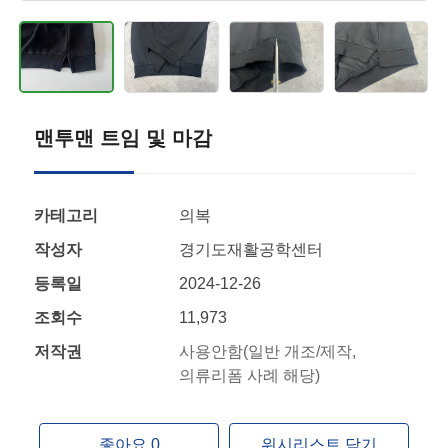
맨투맨 트임 및 마감
카테고리
의복
작성자
경기도재활공학센터
등록일
2024-12-26
조회수
11,973
저작권
사용안함(일반 개조/제작,
의류리폼 사례 해당)
좋아요 0
위시리스트 담기