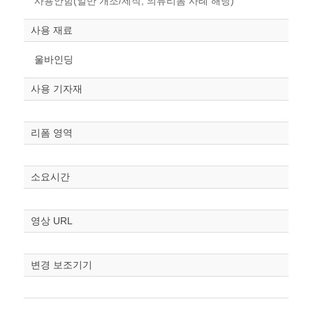
사용안함(일반 개조/제작, 의류리폼 사례 해당)
사용 재료
울바인딩
사용 기자재
리폼 영역
소요시간
영상 URL
변경 보조기기