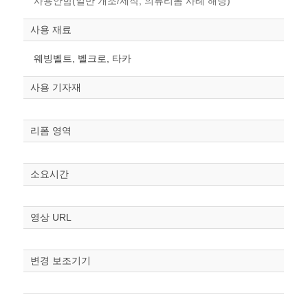
사용안함(일반 개조/제작, 의류리폼 사례 해당)
사용 재료
웨빙벨트, 벨크로, 타카
사용 기자재
리폼 영역
소요시간
영상 URL
변경 보조기기