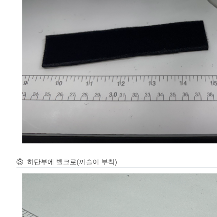
③ 하단부에 벨크로(까슬이 부착)