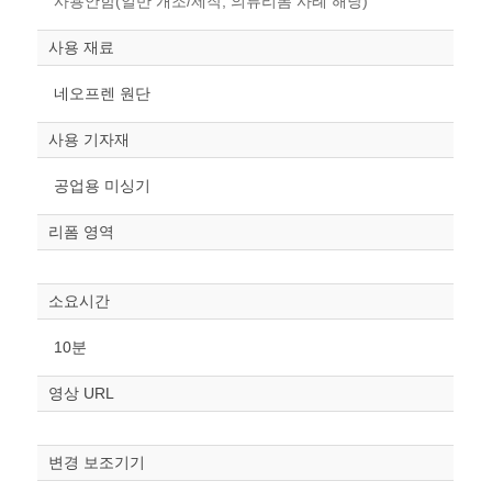
사용안함(일반 개조/제작, 의류리폼 사례 해당)
사용 재료
네오프렌 원단
사용 기자재
공업용 미싱기
리폼 영역
소요시간
10분
영상 URL
변경 보조기기