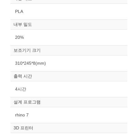
PLA
내부 밀도
20%
보조기기 크기
원하는 치수 입력 후 “스케일
310*245*8(mm)
조정“ 버튼을 눌러주세요.
출력 시간
너비
mm
4시간
높이
설계 프로그램
mm
rhino 7
폭
mm
3D 프린터