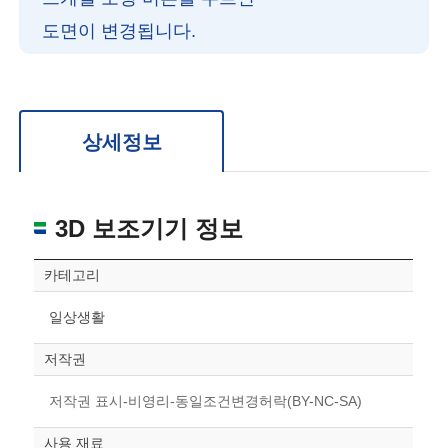
도면이 변경됩니다.
확대/축소: 마우스 스크롤
회전: 좌측 드래그
위치 이동: 우측 드래그
도면을 처음 위치로 되돌리고 싶은 경우 상단의 “스케일 조정“ 버튼을 눌러주세요.
상세정보
3D 보조기기 정보
카테고리
일상생활
저작권
저작권 표시-비영리-동일조건변경허락(BY-NC-SA)
사용 재료