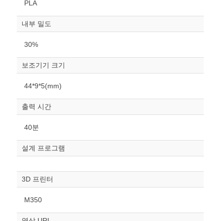
PLA
내부 밀도
30%
보조기기 크기
원하는 치수 입력 후 “스케일
44*9*5(mm)
조정“ 버튼을 눌러주세요.
출력 시간
너비
mm
40분
높이
설계 프로그램
mm
폭
3D 프린터
mm
M350
스케일
STL다운로드
조정
영상 URL