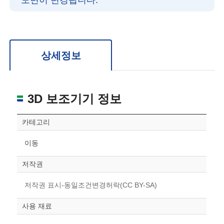
도면이 변경됩니다.
확대/축소: 마우스 스크롤
회전: 좌측 드래그
위치 이동: 우측 드래그
도면을 처음 위치로 되돌리고 싶은 경우 상단의 “스케일 조정“ 버튼을 눌러주세요.
상세정보
3D 보조기기 정보
카테고리
이동
저작권
저작권 표시-동일조건변경허락(CC BY-SA)
사용 재료