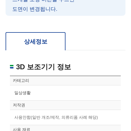
도면이 변경됩니다.
확대/축소: 마우스 스크롤
회전: 좌측 드래그
위치 이동: 우측 드래그
도면을 처음 위치로 되돌리고 싶은 경우 상단의 “스케일 조정“ 버튼을 눌러주세요.
상세정보
3D 보조기기 정보
카테고리
일상생활
저작권
사용안함(일반 개조/제작, 의류리폼 사례 해당)
사용 재료