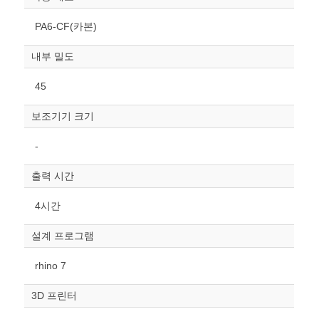
PA6-CF(카본)
내부 밀도
45
보조기기 크기
원하는 치수 입력 후 “스케일
-
조정“ 버튼을 눌러주세요.
출력 시간
너비
mm
4시간
높이
설계 프로그램
mm
rhino 7
폭
mm
3D 프린터