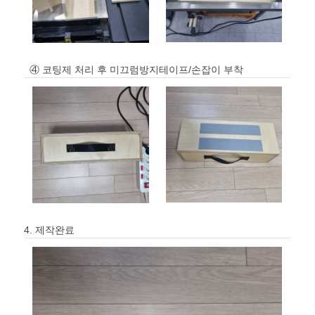
④ 코팅제 처리 후 미끄럼방지테이프/손잡이 부착
4. 제작완료