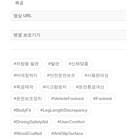
목공
영상 URL
변경 보조기기
#차량용 발판
#발판
#신체맞춤
#비대칭하지
#안전운전보조
#사용편의성
#목공제작
#미끄럼방지
#운전환경개선
#운전보조장치
#VehicleFootrest
#Footrest
#BodyFit
#LegLengthDiscrepancy
#DrivingSafetyAid
#UserComfort
#WoodCrafted
#AntiSlipSurface