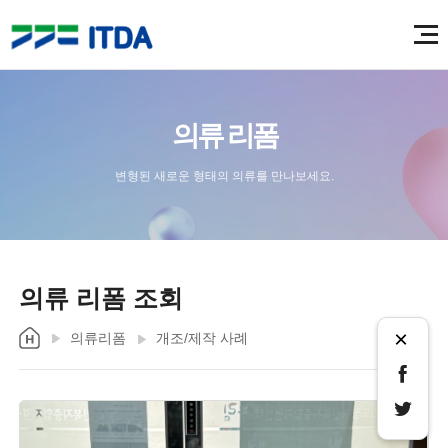
의류 리폼
변형된 새로운 형태의 의류를 만나보세요.
의류 리폼 조회
×
의류리폼
개조/제작 사례