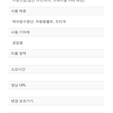
사용안함(일반 개조/제작, 의류리폼 사례 해당)
사용 재료
메쉬방수원단, 차량용벨트, 조리개
사용 기자재
공업용
리폼 영역
소요시간
영상 URL
변경 보조기기