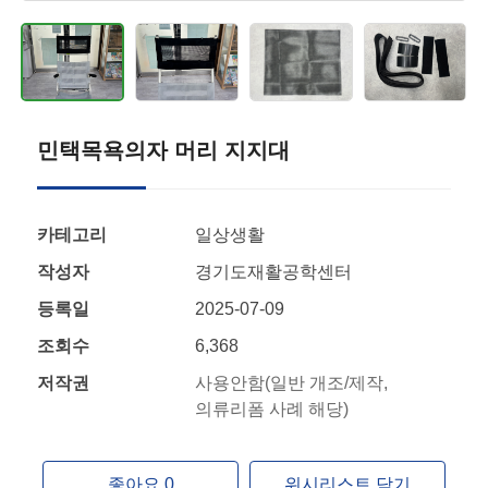
민택목욕의자 머리 지지대
카테고리
일상생활
작성자
경기도재활공학센터
등록일
2025-07-09
조회수
6,368
저작권
사용안함(일반 개조/제작,
의류리폼 사례 해당)
좋아요 0
위시리스트 담기