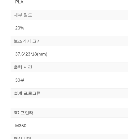
PLA
내부 밀도
20%
보조기기 크기
원하는 치수 입력 후 “스케일
37.6*23*18(mm)
조정“ 버튼을 눌러주세요.
출력 시간
너비
mm
30분
높이
설계 프로그램
mm
폭
3D 프린터
mm
M350
스케일
STL다운로드
조정
영상 URL