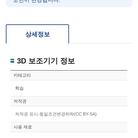
도면이 변경됩니다.
확대/축소: 마우스 스크롤
회전: 좌측 드래그
위치 이동: 우측 드래그
도면을 처음 위치로 되돌리고 싶은 경우 상단의 “스케일 조정“ 버튼을 눌러주세요.
상세정보
3D 보조기기 정보
카테고리
학습
저작권
저작권 표시-동일조건변경허락(CC BY-SA)
사용 재료