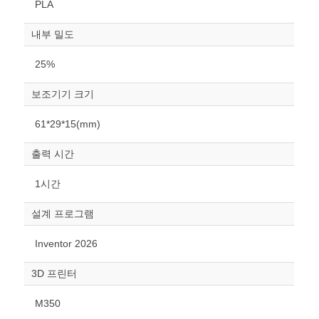
PLA
내부 밀도
25%
보조기기 크기
원하는 치수 입력 후 “스케일
61*29*15(mm)
조정“ 버튼을 눌러주세요.
출력 시간
너비
mm
1시간
높이
설계 프로그램
mm
Inventor 2026
폭
mm
3D 프린터
스케일
STL다운로드
M350
조정