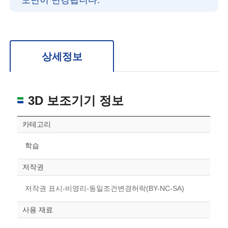
도면이 변경됩니다.
확대/축소: 마우스 스크롤
회전: 좌측 드래그
위치 이동: 우측 드래그
도면을 처음 위치로 되돌리고 싶은 경우 상단의 “스케일 조정“ 버튼을 눌러주세요.
상세정보
3D 보조기기 정보
카테고리
학습
저작권
저작권 표시-비영리-동일조건변경허락(BY-NC-SA)
사용 재료