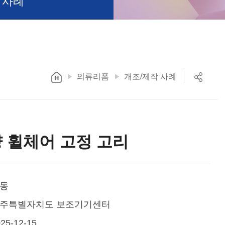
 사례
의류리폼
개조/제작 사례
 휠체어 고정 고리
동
주특별자치도 보조기기센터
25-12-15