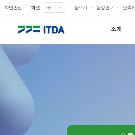
화면반전
화면
돋보기
음성안내
단축
소개