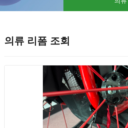
의류
의류 리폼 조회