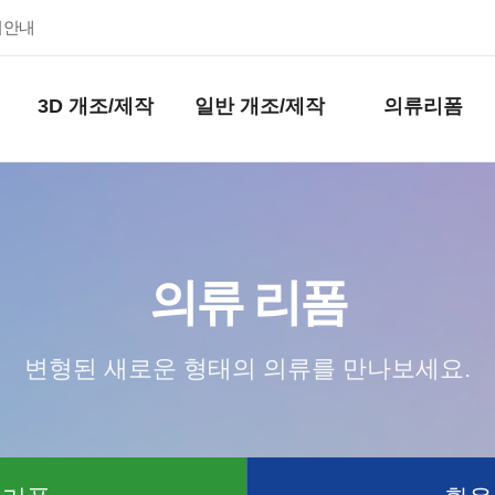
키안내
3D 개조/제작
일반 개조/제작
의류리폼
의류 리폼
변형된 새로운 형태의 의류를 만나보세요.