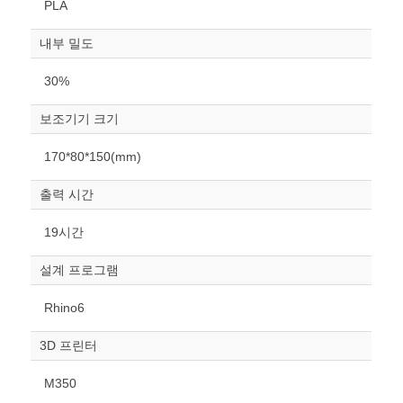
PLA
내부 밀도
30%
보조기기 크기
원하는 치수 입력 후 “스케일
170*80*150(mm)
조정“ 버튼을 눌러주세요.
출력 시간
너비
mm
19시간
높이
설계 프로그램
mm
Rhino6
폭
mm
3D 프린터
스케일
STL다운로드
M350
조정