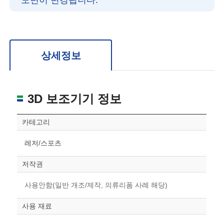
도면이 변경됩니다.
확대/축소: 마우스 스크롤
회전: 좌측 드래그
위치 이동: 우측 드래그
도면을 처음 위치로 되돌리고 싶은 경우 상단의 “스케일 조정“ 버튼을 눌러주세요.
상세정보
3D 보조기기 정보
카테고리
레저/스포츠
저작권
사용안함(일반 개조/제작, 의류리폼 사례 해당)
사용 재료