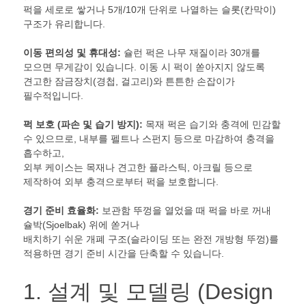
퍽을 세로로 쌓거나 5개/10개 단위로 나열하는 슬롯(칸막이)
구조가 유리합니다.
이동 편의성 및 휴대성:
슐런 퍽은 나무 재질이라 30개를
모으면 무게감이 있습니다. 이동 시 퍽이 쏟아지지 않도록
견고한 잠금장치(경첩, 걸고리)와 튼튼한 손잡이가
필수적입니다.​
퍽 보호 (파손 및 습기 방지):
목재 퍽은 습기와 충격에 민감할
수 있으므로, 내부를 펠트나 스펀지 등으로 마감하여 충격을
흡수하고,
외부 케이스는 목재나 견고한 플라스틱, 아크릴 등으로
제작하여 외부 충격으로부터 퍽을 보호합니다.
경기 준비 효율화:
보관함 뚜껑을 열었을 때 퍽을 바로 꺼내
슐박(Sjoelbak) 위에 쏟거나
배치하기 쉬운 개폐 구조(슬라이딩 또는 완전 개방형 뚜껑)를
적용하면 경기 준비 시간을 단축할 수 있습니다.​
1. 설계 및 모델링 (Design