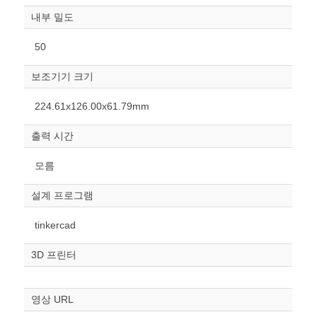
내부 밀도
50
보조기기 크기
원하는 치수 입력 후 “스케일
224.61x126.00x61.79mm
조정“ 버튼을 눌러주세요.
출력 시간
너비
mm
모름
높이
설계 프로그램
mm
tinkercad
폭
mm
3D 프린터
스케일
STL다운로드
조정
영상 URL