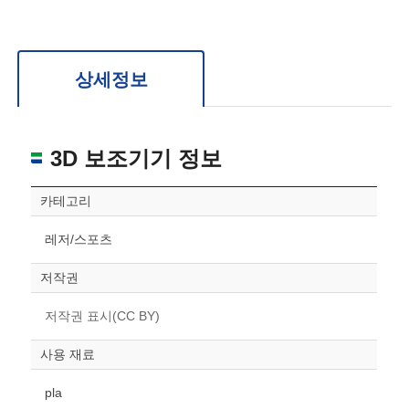
확대/축소: 마우스 스크롤
회전: 좌측 드래그
위치 이동: 우측 드래그
도면을 처음 위치로 되돌리고 싶은 경우 상단의 “스케일 조정“ 버튼을 눌러주세요.
상세정보
3D 보조기기 정보
카테고리
레저/스포츠
저작권
저작권 표시(CC BY)
사용 재료
pla