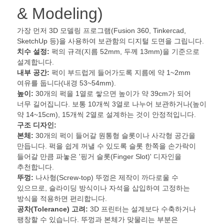
& Modeling)
가장 먼저 3D 모델링 프로그램(Fusion 360, Tinkercad,
SketchUp 등)을 사용하여 보관함의 디지털 도면을 그립니다.
치수 설정:
퍽의 규격(지름 52mm, 두께 13mm)을 기준으로
설계합니다.
내부 공간:
퍽이 부드럽게 들어가도록 지름에 약 1~2mm
여유를 둡니다(내경 53~54mm).
높이:
30개의 퍽을 1열로 쌓으면 높이가 약 39cm가 되어
너무 길어집니다. 보통 10개씩 3열로 나누어 보관하거나(높이
약 14~15cm), 15개씩 2열로 설계하는 것이 안정적입니다.
구조 디자인:
본체:
30개의 퍽이 들어갈 원통형 슬롯이나 사각형 공간을
만듭니다. 퍽을 쉽게 꺼낼 수 있도록 슬롯 한쪽을 손가락이
들어갈 만큼 파놓은 '핑거 슬롯(Finger Slot)' 디자인을
추천합니다.
뚜껑:
나사형(Screw-top) 뚜껑은 제작이 까다로울 수
있으므로, 슬라이딩 방식이나 자석을 삽입하여 고정하는
방식을 적용하면 편리합니다.
공차(Tolerance) 고려:
3D 프린터는 설계보다 수축하거나
팽창할 수 있습니다. 뚜껑과 본체가 맞물리는 부분은