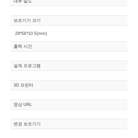
내부 밀도
보조기기 크기
28*56*10.5(mm)
원하는 치수 입력 후 “스케일
출력 시간
조정“ 버튼을 눌러주세요.
너비
설계 프로그램
mm
높이
3D 프린터
mm
폭
영상 URL
mm
스케일
STL다운로드
변경 보조기기
조정