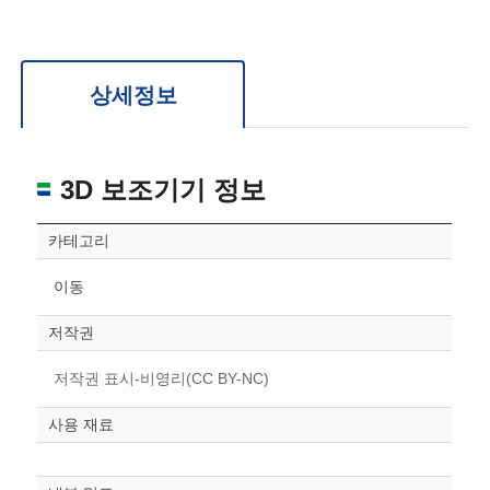
확대/축소: 마우스 스크롤
회전: 좌측 드래그
위치 이동: 우측 드래그
도면을 처음 위치로 되돌리고 싶은 경우 상단의 “스케일 조정“ 버튼을 눌러주세요.
상세정보
3D 보조기기 정보
카테고리
이동
저작권
저작권 표시-비영리(CC BY-NC)
사용 재료