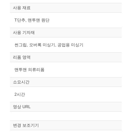
사용 재료
T단추, 맨투맨 원단
사용 기자재
썬그립, 오버록 미싱기, 공업용 미싱기
리폼 영역
맨투맨 의류리폼
소요시간
2시간
영상 URL
변경 보조기기