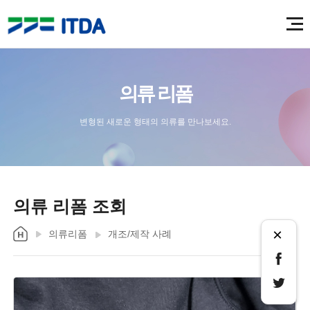
의류 리폼
변형된 새로운 형태의 의류를 만나보세요.
의류 리폼 조회
×
의류리폼
개조/제작 사례