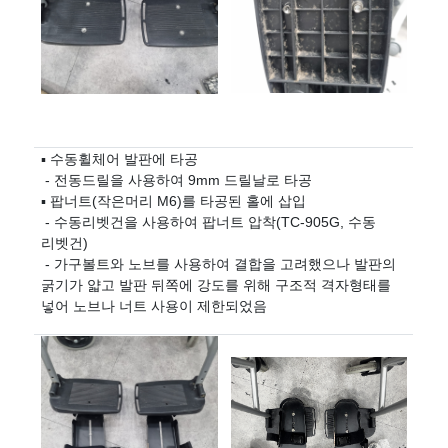
▪ 수동휠체어 발판에 타공
-
전동드릴을 사용하여
9mm
드릴날로 타공
▪ 팝너트
(
작은머리
M6)
를 타공된 홀에 삽입
-
수동리벳건을 사용하여 팝너트 압착
(TC-905G,
수동
리벳건
)
-
가구볼트와 노브를 사용하여 결합을 고려했으나 발판의
굵기가 얇고 발판 뒤쪽에 강도를 위해 구조적 격자형태를
넣어 노브나 너트 사용이 제한되었음