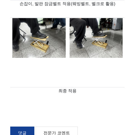
손잡이
,
발판 잠금벨트 적용
(
웨빙벨트
,
벨크로 활용
)
최종 적용
댓글
전문가 코멘트