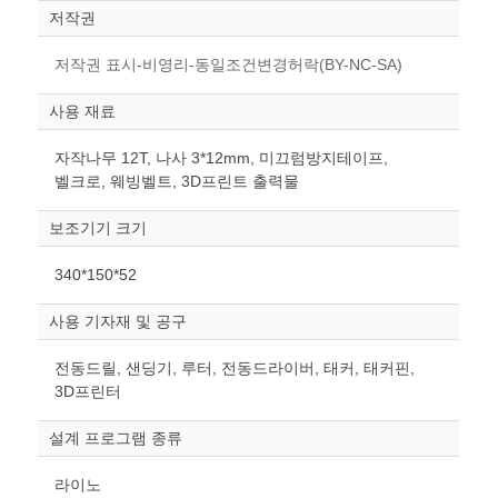
저작권
저작권 표시-비영리-동일조건변경허락(BY-NC-SA)
사용 재료
자작나무 12T, 나사 3*12mm, 미끄럼방지테이프,
벨크로, 웨빙벨트, 3D프린트 출력물
보조기기 크기
340*150*52
사용 기자재 및 공구
전동드릴, 샌딩기, 루터, 전동드라이버, 태커, 태커핀,
3D프린터
설계 프로그램 종류
라이노