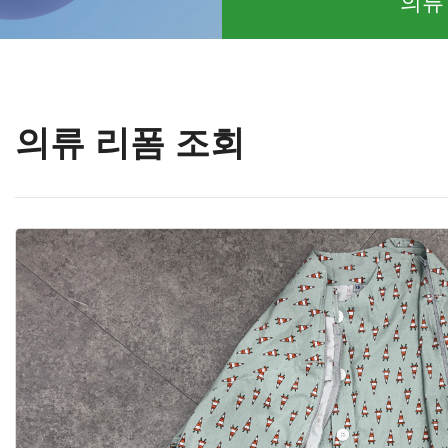
의류
의류 리폼 조회