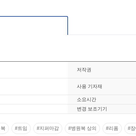
저작권
사용 기자재
소요시간
변경 보조기기
원복
#트임
#지퍼마감
#병원복 상의
#리폼
#장