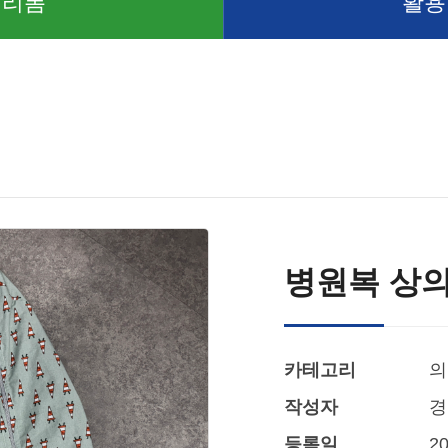
 리폼
활용
병원복 상의
카테고리
의
작성자
경
등록일
20