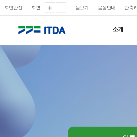
화면반전
화면
돋보기
음성안내
단축
소개