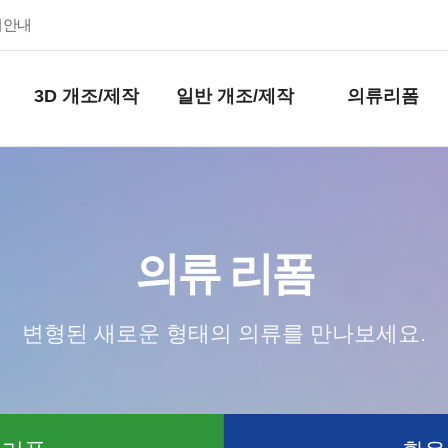
키안내
3D 개조/제작
일반 개조/제작
의류리폼
의류 리폼
변형된 새로운 형태의 의류를 만나보세요.