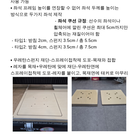
사용 가능
▪ 좌석 프레임 높이를 연장할 수 없어 좌석 두께를 높이는
방식으로 두가지 좌석 제작
-
좌석 쿠션 규정
:
선수의 좌석이나
휠체어에 깔린 쿠션은 최대
5cm
까지만
압축되는 재질이어야 함
-
타입
1:
받침
2cm,
스펀지
3.5cm /
총
5.5cm
-
타입
2:
받침
4cm,
스펀지
3.5cm /
총
7.5cm
▪ 우레탄스펀지 재단
-
스프레이접착제 도포
-
목재와 접합
▪ 레자를 목재
+
우레탄에 맞에 재단
-
우레탄면에
스프레이접착제 도포
-
레자를 붙이고
,
목재면에 태커로 마무리