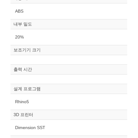
ABS
내부 밀도
20%
보조기기 크기
원하는 치수 입력 후 “스케일
조정“ 버튼을 눌러주세요.
출력 시간
너비
mm
설계 프로그램
높이
Rhino5
mm
3D 프린터
폭
mm
Dimension SST
스케일