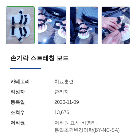
손가락 스트레칭 보드
카테고리
치료훈련
작성자
관리자
등록일
2020-11-09
조회수
13,676
저작권
저작권 표시-비영리-
동일조건변경허락(BY-NC-SA)