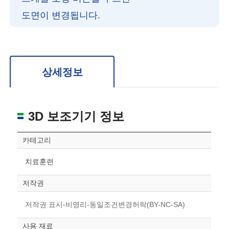
도면이 변경됩니다.
확대/축소: 마우스 스크롤
회전: 좌측 드래그
위치 이동: 우측 드래그
도면을 처음 위치로 되돌리고 싶은 경우 상단의 “스케일 조정“ 버튼을 눌러주세요.
상세정보
3D 보조기기 정보
카테고리
치료훈련
저작권
저작권 표시-비영리-동일조건변경허락(BY-NC-SA)
사용 재료