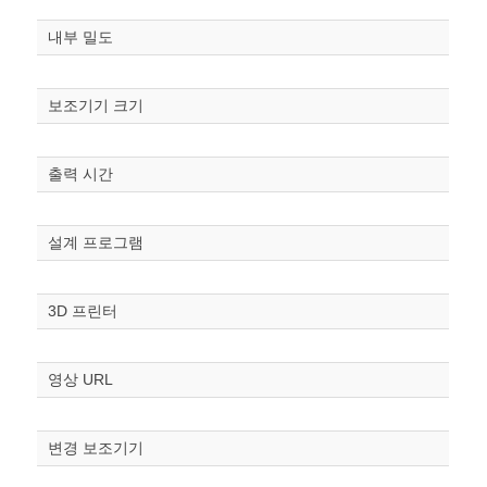
내부 밀도
보조기기 크기
출력 시간
원하는 치수 입력 후 “스케일
조정“ 버튼을 눌러주세요.
설계 프로그램
너비
mm
3D 프린터
높이
mm
영상 URL
폭
mm
변경 보조기기
스케일
STL다운로드