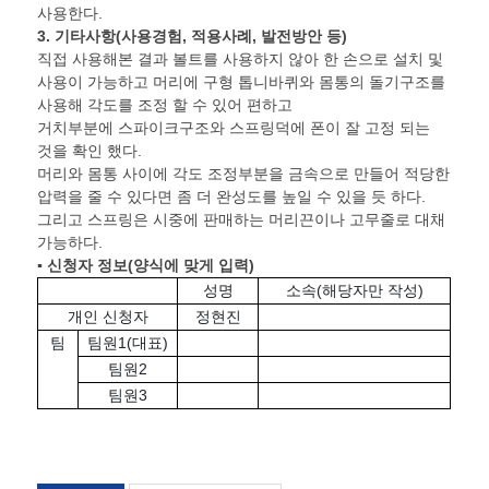
사용한다.
3.
기타사항
(
사용경험
,
적용사례
,
발전방안 등
)
직접 사용해본 결과 볼트를 사용하지 않아 한 손으로 설치 및
사용이 가능하고 머리에 구형 톱니바퀴와 몸통의 돌기구조를
사용해 각도를 조정 할 수 있어 편하고
거치부분에 스파이크구조와 스프링덕에 폰이 잘 고정 되는
것을 확인 했다.
머리와 몸통 사이에 각도 조정부분을 금속으로 만들어 적당한
압력을 줄 수 있다면 좀 더 완성도를 높일 수 있을 듯 하다.
그리고 스프링은 시중에 판매하는 머리끈이나 고무줄로 대채
가능하다.
▪ 신청자 정보
(
양식에 맞게 입력
)
성명
소속(해당자만 작성)
개인 신청자
정현진
팀
팀원1(대표)
팀원2
팀원3