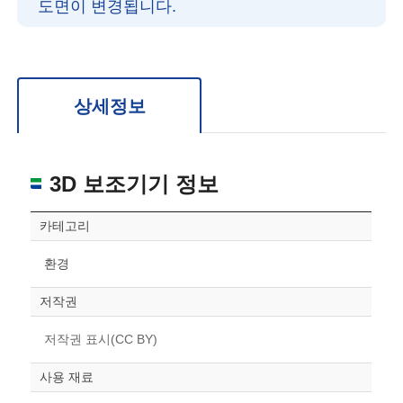
도면이 변경됩니다.
확대/축소: 마우스 스크롤
회전: 좌측 드래그
위치 이동: 우측 드래그
도면을 처음 위치로 되돌리고 싶은 경우 상단의 “스케일 조정“ 버튼을 눌러주세요.
상세정보
3D 보조기기 정보
카테고리
환경
저작권
저작권 표시(CC BY)
사용 재료