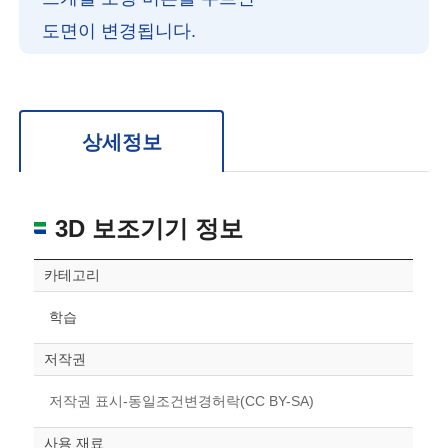
도면이 변경됩니다.
확대/축소: 마우스 스크롤
회전: 좌측 드래그
위치 이동: 우측 드래그
도면을 처음 위치로 되돌리고 싶은 경우 상단의 “스케일 조정“ 버튼을 눌러주세요.
상세정보
3D 보조기기 정보
카테고리
학습
저작권
저작권 표시-동일조건변경허락(CC BY-SA)
사용 재료