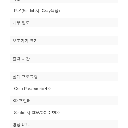
PLA(Sindoh사, Gray색상)
내부 밀도
보조기기 크기
원하는 치수 입력 후 “스케일
출력 시간
조정“ 버튼을 눌러주세요.
너비
설계 프로그램
mm
Creo Parametric 4.0
높이
mm
3D 프린터
폭
Sindoh사 3DWOX DP200
mm
영상 URL