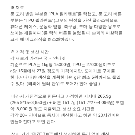
※ 재료
문 고리 받침 부분은 “PLA 필라멘트”를 택했고, 문 고리 버튼
부분은 “TPU 필라멘트”(고무의 탄성을 가진 플라스틱으로
휴대폰 케이스, 운동화 밑창, 축구공, 도마 등 다양한 용도로
쓰이는 재질이다.)를 택해 버튼을 눌렀을 때 손과의 마찰력을
크게 해 미끄러짐을 최소화하였다.
※ 가격 및 생산 시간
각 재료의 가격은 국내 인터넷
기준으로 PLA는 1kg당 15000원, TPU는 27000원이므로,
g당 15원에서 27원 정도의 가격이지만, 도매가로 구매를
한다거나 대량 생산을 계획한다면 g당 최소 5원까지도 줄일
수 있다. (해외에 달러 단위로 도매가 판매 중임.)
따라서 개인적으로 만든다고 가정하면 지지대 265.9g
(265.9*15=3,853원) + 버튼 151.7g (151.7*27=4,096원) 도합
약 ‘8,000’원 정도 지출되고, 생산 소요 시간은
각각 20시간이므로 동시에 생산한다고 하면 약 20시간이면
만들어진다고 보면 된다.
생산 기기 “RIZE 7XC” 에서 생산하면 무리 없이 생산