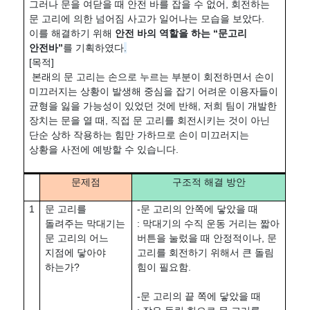
그러나 문을 여닫을 때 안전 바를 잡을 수 없어, 회전하는
문 고리에 의한 넘어짐 사고가 일어나는 모습을 보았다.
이를 해결하기 위해
안전 바의 역할을 하는 “문고리
안전바”
를 기획하였다
.
[목적]
본래의 문 고리는 손으로 누르는 부분이 회전하면서 손이
미끄러지는 상황이 발생해 중심을 잡기 어려운 이용자들이
균형을 잃을 가능성이 있었던 것에 반해, 저희 팀이 개발한
장치는 문을 열 때, 직접 문 고리를 회전시키는 것이 아닌
단순 상하 작용하는 힘만 가하므로 손이 미끄러지는
상황을 사전에 예방할 수 있습니다.
문제점
구조적 해결 방안
1
문 고리를
-문 고리의 안쪽에 닿았을 때
돌려주는 막대기는
: 막대기의 수직 운동 거리는 짧아
문 고리의 어느
버튼을 눌렀을 때 안정적이나, 문
지점에 닿아야
고리를 회전하기 위해서 큰 돌림
하는가?
힘이 필요함.
-문 고리의 끝 쪽에 닿았을 때