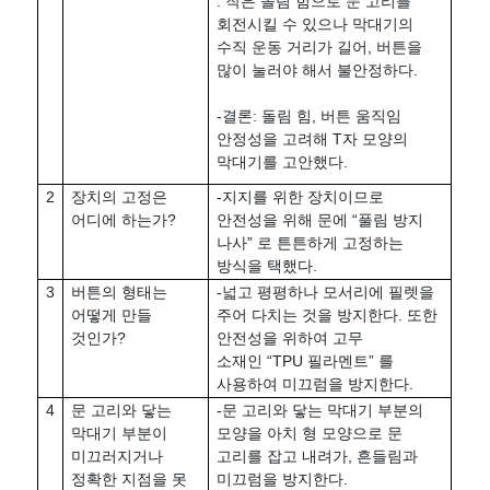
: 작은 돌림 힘으로 문 고리를
회전시킬 수 있으나 막대기의
수직 운동 거리가 길어, 버튼을
많이 눌러야 해서 불안정하다.
-결론: 돌림 힘, 버튼 움직임
안정성을 고려해 T자 모양의
막대기를 고안했다.
2
장치의 고정은
-지지를 위한 장치이므로
어디에 하는가?
안전성을 위해 문에 “풀림 방지
나사” 로 튼튼하게 고정하는
방식을 택했다.
3
버튼의 형태는
-넓고 평평하나 모서리에 필렛을
어떻게 만들
주어 다치는 것을 방지한다. 또한
것인가?
안전성을 위하여 고무
소재인 “TPU 필라멘트” 를
사용하여 미끄럼을 방지한다.
4
문 고리와 닿는
-문 고리와 닿는 막대기 부분의
막대기 부분이
모양을 아치 형 모양으로 문
미끄러지거나
고리를 잡고 내려가, 흔들림과
정확한 지점을 못
미끄럼을 방지한다.