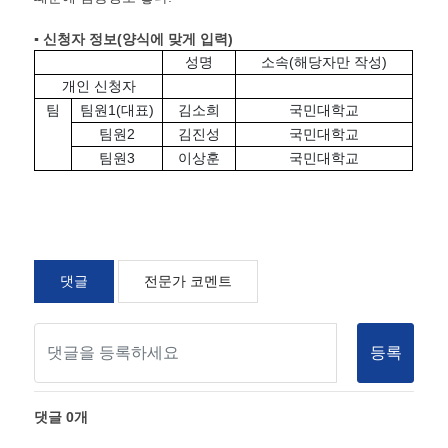
▪ 신청자 정보
(
양식에 맞게 입력
)
성명
소속(해당자만 작성)
개인 신청자
팀
팀원1(대표)
김소희
국민대학교
팀원2
김진성
국민대학교
팀원3
이상훈
국민대학교
댓글
전문가 코멘트
등록
댓글
0
개