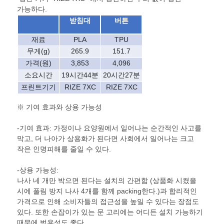
가능하다.
받침대​
버튼​
재료​
PLA​
TPU​
무게(g)​
265.9​
151.7​
가격(원)​
3,853
4,096
소요시간​
19시간44분​
20시간27분​
프린트기기​
RIZE​ 7XC
RIZE 7XC
※ 기여 효과와 상용 가능성
-기여 효과: 가정이나 요양원에서 일어나는 순간적인 사고를
막고, 더 나아가 상용화가 된다면 사회에서 일어나는 크고
작은 인명피해를 줄일 수 있다.
-상용 가능성:
나사 네 개만 박으면 된다는 설치의 간편함 (상품화 시켰을
시에 풀림 방지 나사 4개를 함께 packing한다.)과 합리적인
가격으로 인해 소비자들의 접근성을 높일 수 있다는 장점도
있다. 또한 손잡이가 있는 문 고리에는 어디든 설치 가능하기
때문에 범용성도 좋다.