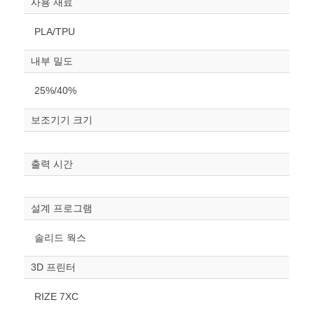
사용 재료
PLA/TPU
내부 밀도
25%/40%
보조기기 크기
원하는 치수 입력 후 “스케일
조정“ 버튼을 눌러주세요.
출력 시간
너비
mm
설계 프로그램
높이
솔리드 웍스
mm
3D 프린터
폭
mm
RIZE 7XC