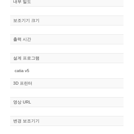
내부 밀도
보조기기 크기
출력 시간
원하는 치수 입력 후 “스케일
조정“ 버튼을 눌러주세요.
설계 프로그램
너비
mm
catia v5
높이
3D 프린터
mm
폭
영상 URL
mm
스케일
STL다운로드
변경 보조기기
조정