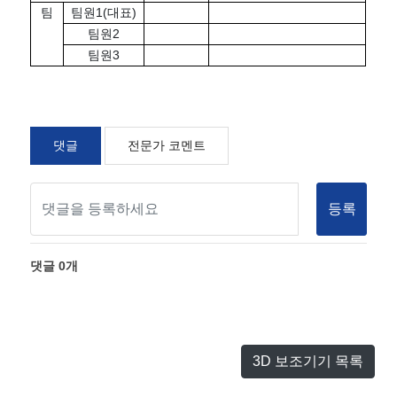
팀
팀원1(대표)
팀원2
팀원3
댓글
전문가 코멘트
등록
댓글
0
개
3D 보조기기 목록