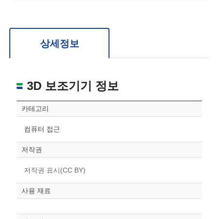
확대/축소: 마우스 스크롤
회전: 좌측 드래그
위치 이동: 우측 드래그
도면을 처음 위치로 되돌리고 싶은 경우 상단의 “스케일 조정“ 버튼을 눌러주세요.
상세정보
3D 보조기기 정보
카테고리
컴퓨터 접근
저작권
저작권 표시(CC BY)
사용 재료