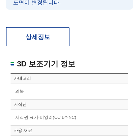
도면이 변경됩니다.
확대/축소: 마우스 스크롤
회전: 좌측 드래그
위치 이동: 우측 드래그
도면을 처음 위치로 되돌리고 싶은 경우 상단의 “스케일 조정“ 버튼을 눌러주세요.
상세정보
3D 보조기기 정보
카테고리
의복
저작권
저작권 표시-비영리(CC BY-NC)
사용 재료