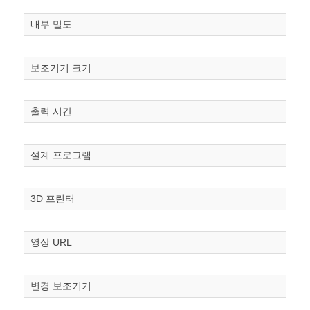
내부 밀도
보조기기 크기
출력 시간
원하는 치수 입력 후 “스케일
조정“ 버튼을 눌러주세요.
설계 프로그램
너비
mm
3D 프린터
높이
mm
영상 URL
폭
mm
변경 보조기기
스케일
STL다운로드