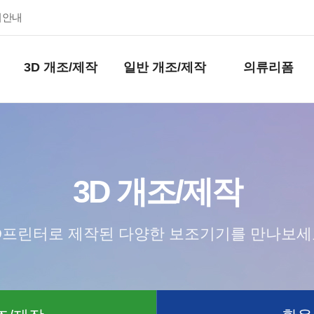
키안내
3D 개조/제작
일반 개조/제작
의류리폼
3D 개조/제작
D프린터로 제작된 다양한 보조기기를 만나보세