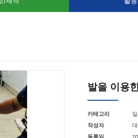
조/제작
활용
발을 이용
카테고리
일
작성자
대
등록일
20