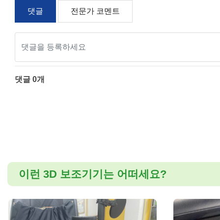
댓글
전문가 코멘트
높이
폭
스케일 조정
댓글
0
개
이런 3D 보조기기는 어떠세요?