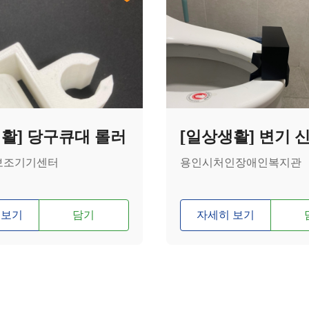
활] 당구큐대 롤러
보조기기센터
용인시처인장애인복지관
 보기
담기
자세히 보기