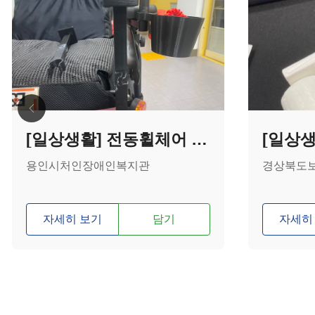
[일상생활] 전동휠체어 드론 리모컨 테이블 지지대
[일상생
용인시처인장애인복지관
경상북도
자세히 보기
담기
자세히