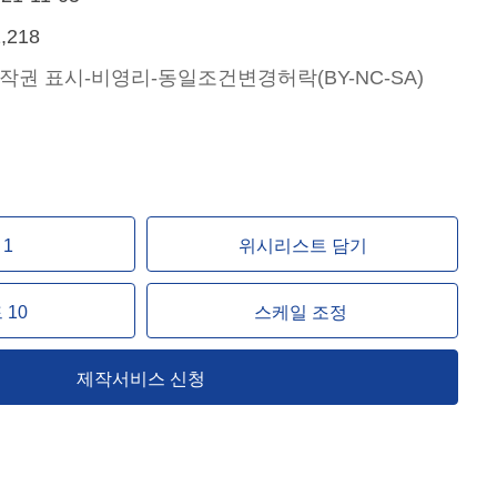
,218
작권 표시-비영리-동일조건변경허락(BY-NC-SA)
↖
↑
↗
1
위시리스트 담기
←
↓
→
10
스케일 조정
제작서비스 신청