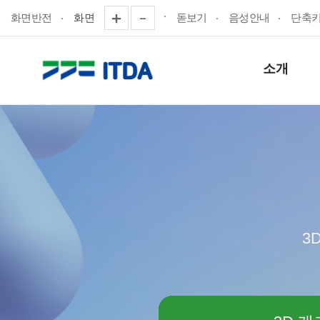
화면반전
화면
돋보기
음성안내
단축
소개
3