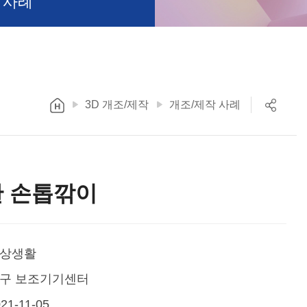
 사례
3D 개조/제작
개조/제작 사례
한 손톱깎이
상생활
구 보조기기센터
21-11-05