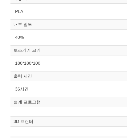
PLA
내부 밀도
40%
보조기기 크기
원하는 치수 입력 후 “스케일
180*180*100
조정“ 버튼을 눌러주세요.
출력 시간
너비
mm
36시간
높이
설계 프로그램
mm
폭
3D 프린터
mm