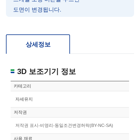
도면이 변경됩니다.
확대/축소: 마우스 스크롤
회전: 좌측 드래그
위치 이동: 우측 드래그
도면을 처음 위치로 되돌리고 싶은 경우 상단의 “스케일 조정“ 버튼을 눌러주세요.
상세정보
3D 보조기기 정보
카테고리
자세유지
저작권
저작권 표시-비영리-동일조건변경허락(BY-NC-SA)
사용 재료