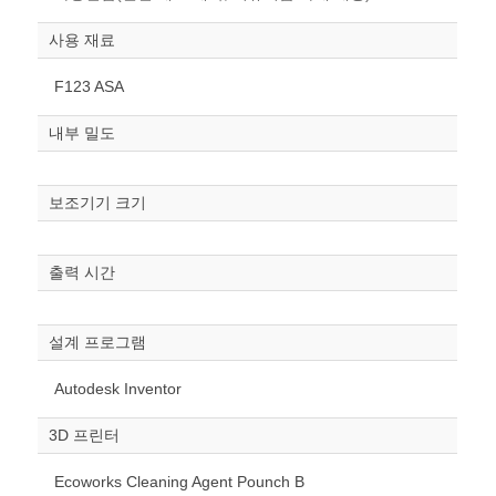
사용 재료
F123 ASA
내부 밀도
보조기기 크기
원하는 치수 입력 후 “스케일
출력 시간
조정“ 버튼을 눌러주세요.
너비
설계 프로그램
mm
Autodesk Inventor
높이
mm
3D 프린터
폭
Ecoworks Cleaning Agent Pounch B
mm