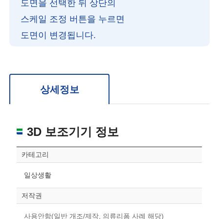
도면을 선택한 뒤 상단의
스케일 조정 버튼을 누르면
도면이 변경됩니다.
확대/축소: 마우스 스크롤
회전: 좌측 드래그
위치 이동: 우측 드래그
도면을 처음 위치로 되돌리고 싶은 경우 상단의 “스케일 조정“ 버튼을 눌러주세요.
상세정보
3D 보조기기 정보
카테고리
일상생활
저작권
사용안함(일반 개조/제작, 의류리폼 사례 해당)