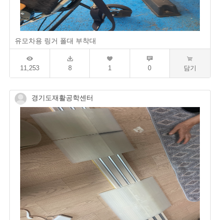
유모차용 링거 폴대 부착대
11,253
8
1
0
담기
경기도재활공학센터