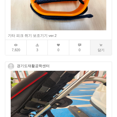
기타 피크 쥐기 보조기기 ver.2
7,820
3
0
0
담기
경기도재활공학센터