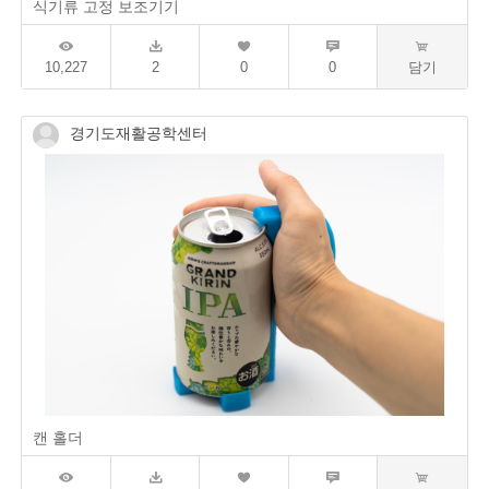
식기류 고정 보조기기
10,227
2
0
0
담기
경기도재활공학센터
캔 홀더