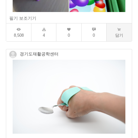
필기 보조기기
8,508
4
0
0
담기
경기도재활공학센터