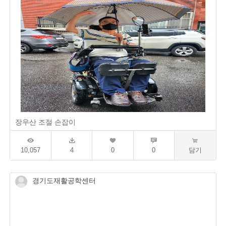
장우산 조절 손잡이
10,057
4
0
0
담기
경기도재활공학센터