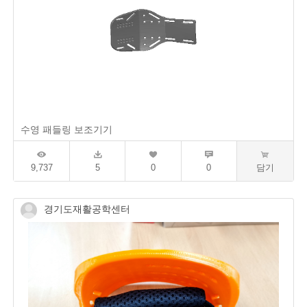
수영 패들링 보조기기
9,737
5
0
0
담기
경기도재활공학센터