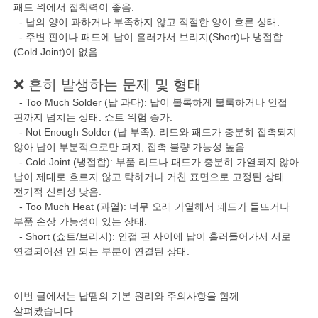
패드 위에서 접착력이 좋음.
- 납의 양이 과하거나 부족하지 않고 적절한 양이 흐른 상태.
- 주변 핀이나 패드에 납이 흘러가서 브리지(Short)나 냉접합
(Cold Joint)이 없음.
❌ 흔히 발생하는 문제 및 형태
- Too Much Solder (납 과다): 납이 볼록하게 불룩하거나 인접
핀까지 넘치는 상태. 쇼트 위험 증가.
- Not Enough Solder (납 부족): 리드와 패드가 충분히 접촉되지
않아 납이 부분적으로만 퍼져, 접촉 불량 가능성 높음.
- Cold Joint (냉접합): 부품 리드나 패드가 충분히 가열되지 않아
납이 제대로 흐르지 않고 탁하거나 거친 표면으로 고정된 상태.
전기적 신뢰성 낮음.
- Too Much Heat (과열): 너무 오래 가열해서 패드가 들뜨거나
부품 손상 가능성이 있는 상태.
- Short (쇼트/브리지): 인접 핀 사이에 납이 흘러들어가서 서로
연결되어선 안 되는 부분이 연결된 상태.
이번 글에서는 납땜의 기본 원리와 주의사항을 함께
살펴봤습니다.