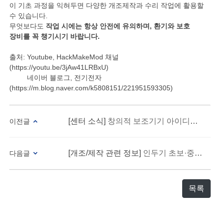
이 기초 과정을 익혀두면 다양한 개조제작과 수리 작업에 활용할
수 있습니다.
무엇보다도
작업 시에는 항상 안전에 유의하며, 환기와 보호
장비를 꼭 챙기시기 바랍니다.
출처: Youtube, HackMakeMod 채널
(https://youtu.be/3jAw41LRBxU)
네이버 블로그, 전기전자
(https://m.blog.naver.com/k5808151/221951593305)
[센터 소식]
창의적 보조기기 아이디어 한자리에... ‘2025 보조기기 아이디어 공모전’ 11월 시상식 개최 예정
이전글
[개조/제작 관련 정보]
인두기 초보·중급자를 위한 필수 준비물 10가지
다음글
목록