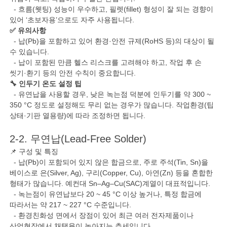
- 흐름(웻팅) 성능이 우수하고, 필렛(fillet) 형성이 잘 되는 경향이
있어 ‘초보자용’으로도 자주 사용됩니다.
✅ 유의사항
- 납(Pb)을 포함하고 있어 환경·안전 규제(RoHS 등)의 대상이 될
수 있습니다.
- 납이 포함된 만큼 헬스 리스크를 고려해야 하고, 작업 후 손
씻기·환기 등의 안전 수칙이 중요합니다.
🔧 인두기 온도 설정 팁
- 유연납을 사용할 경우, 낮은 녹는점 덕분에 인두기를 약 300 ~
350 °C 정도로 설정해도 무리 없는 경우가 많습니다. 작업환경(팁
상태·기판 열용량)에 따라 조정하면 됩니다.
2-2. 무연납(Lead-Free Solder)
📌 구성 및 특징
- 납(Pb)이 포함되어 있지 않은 합금으로, 주로 주석(Tin, Sn)을
베이스로 은(Silver, Ag), 구리(Copper, Cu), 아연(Zn) 등을 혼합한
형태가 많습니다. 예컨대 Sn–Ag–Cu(SAC)계열이 대표적입니다.
- 녹는점이 유연납보다 20 ~ 45 °C 이상 높거나, 특정 합금에
따라서는 약 217 ~ 227 °C 수준입니다.
- 환경친화성 면에서 장점이 있어 최근 여러 전자제품이나
산업현장에서 채택율이 높아지는 추세입니다.