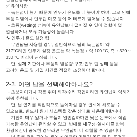
✅ 유의사항
- 녹는점이 높기 때문에 인두기 온도를 더 높여야 하며, 그로 인해
부품 과열이나 인두팁 마모 등이 더 빠르게 일어날 수 있습니다.
- 흐름(wetting) 성능이 유연납보다 떨어질 수 있어 접합이 덜
깔끔하거나 오류 가능성이 높습니다.
🔧 인두기 온도 설정 팁
- 무연납을 사용할 경우, 일반적으로 납의 녹는점이 약
217°C라면 인두기 설정 온도는 약 녹는점 + 약 100 °C, 즉 ≈ 320 ~
330 °C 이상이 권장됩니다.
- 단, 실제 기판이나 부품의 열용량·구조·인두 팁 상태 등을
고려해 온도 및 가열 시간을 적절히 조정해야 합니다.
2-3. 어떤 납을 선택해야하나요?
- 초보자이거나 작은 취미 제작/수리 작업이라면 유연납이 익히기
쉬워 추천됩니다.
- 단, 납 연기를 직접적으로 들이마실 경우 인체에 해로울 수
있으므로, 반드시 환기 시스템을 갖춘 상태로 사용해야합니다.
- 기판이 매우 얇거나 부품이 열민감하다면 낮은 온도에서 작업
가능한 유연납이 유리할 수 있고, 반대로 내구성·열사이클 반복·
환경요건이 중요한 경우라면 무연납이 더 적합할 수 있습니다.
- 납 종류 결정 후에는 위에서 언급한 인두기 온도 및 팁 조건을