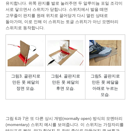
유지합니다. 위쪽 판지를 발로 눌러주면 두 알루미늄 포일 조각이
서로 닿으면서 스위치가 닫힙니다. 스위치에서 발을 떼면
고무줄이 판지를 원래 위치로 끌어당겨 다시 열린 상태로
돌아가며, 이로 인해 이 스위치는 토글 스위치가 아닌 모멘터리
스위치로 동작합니다.
그림3. 골판지로
그림4. 골판지로
그림5. 골판지로
만든 풋 페달의
만든 풋 페달의
만든 풋 페달을
정면 모습.
후면 모습.
아래로 누르는
모습.
그림 6과 7은 또 다른 상시 개방(normally open) 방식의 모멘터리
(momentary) 스위치 예시를 보여줍니다. 이 스위치는 가장자리를
테이프로 붙인, 약간 휘어진 두 장의 종이로 만들어진 큰 버튼과