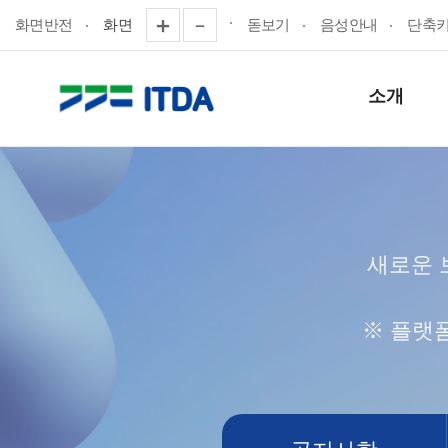
화면반전
화면
돋보기
음성안내
단축
소개
새로운 
※ 플랫