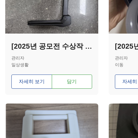
[2025년 공모전 수상작 - 특별상] 휠체어용 짐받이(휴대용)
관리자
관리자
일상생활
이동
자세히 보기
담기
자세히