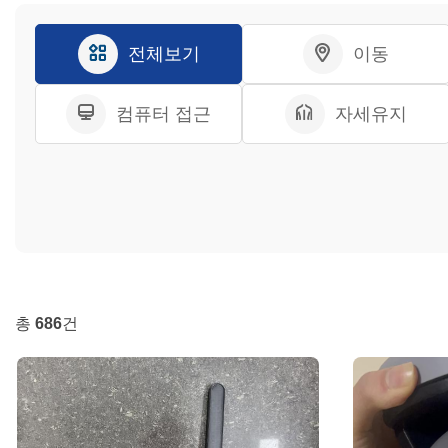
전체보기
이동
컴퓨터 접근
자세유지
총
686
건