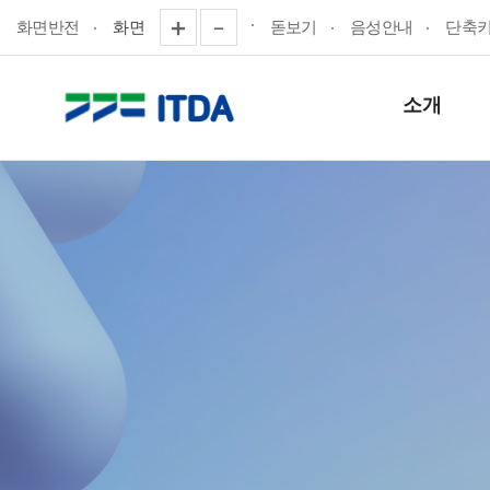
화면반전
화면
돋보기
음성안내
단축
소개