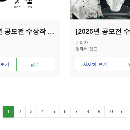
[2025년 공모전 수상작 - 우수상] 소리를 색깔로, 사운드 글래스(Sound glass)
관리자
컴퓨터 접근
 보기
담기
자세히 보기
1
2
3
4
5
6
7
8
9
10