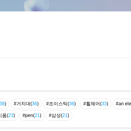
38
)
#거치대(
36
)
#조이스틱(
36
)
#휠체어(
33
)
#an ele
리폼(
23
)
#pen(
21
)
#삼성(
21
)