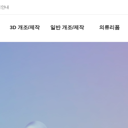
키안내
3D 개조/제작
일반 개조/제작
의류리폼