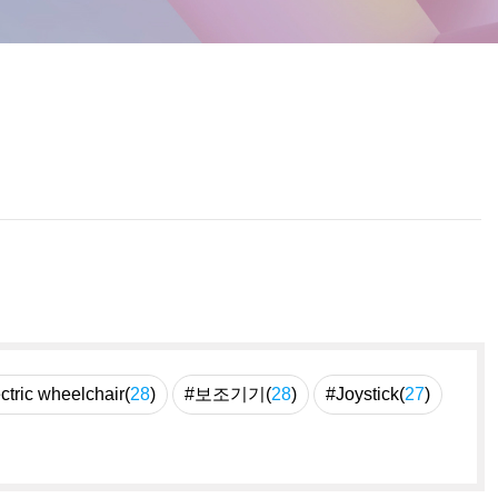
ctric wheelchair(
28
)
#보조기기(
28
)
#Joystick(
27
)