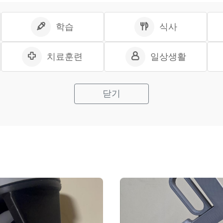
학습
식사
치료훈련
일상생활
닫기