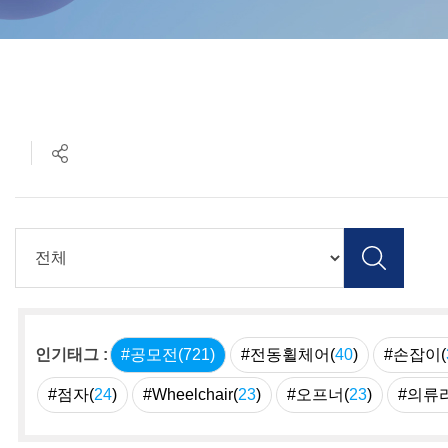
인기태그 :
#공모전(
721
)
#전동휠체어(
40
)
#손잡이(
#점자(
24
)
#Wheelchair(
23
)
#오프너(
23
)
#의류