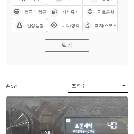
컴퓨터 접근
자세유지
치료훈련
일상생활
시각/청각
레저/스포츠
닫기
조회수
총
3
건