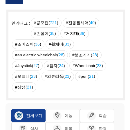
#공모전(
721
)
#전동휠체어(
40
)
인기태그 :
#손잡이(
38
)
#거치대(
36
)
#조이스틱(
36
)
#휠체어(
33
)
#an electric wheelchair(
28
)
#보조기기(
28
)
#Joystick(
27
)
#점자(
24
)
#Wheelchair(
23
)
#오프너(
23
)
#의류리폼(
23
)
#pen(
21
)
#삼성(
21
)
전체보기
이동
학습
식사
의복
환경