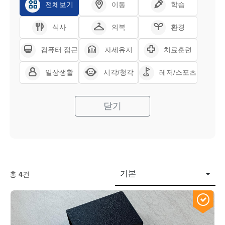
전체보기
이동
학습
식사
의복
환경
컴퓨터 접근
자세유지
치료훈련
일상생활
시각/청각
레저/스포츠
닫기
기본
총
4
건