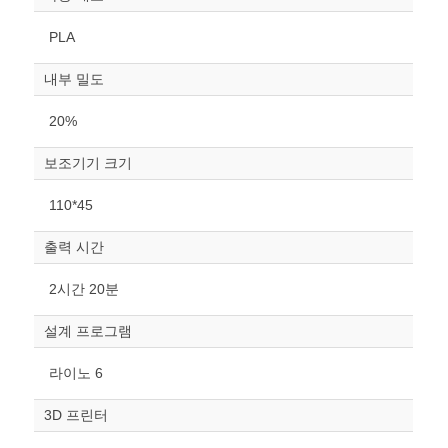
PLA
내부 밀도
20%
보조기기 크기
원하는 치수 입력 후 “스케일
110*45
조정“ 버튼을 눌러주세요.
출력 시간
너비
mm
2시간 20분
높이
설계 프로그램
mm
라이노 6
폭
mm
3D 프린터