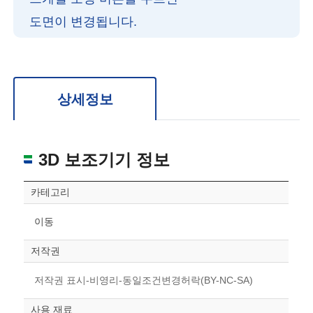
도면이 변경됩니다.
확대/축소: 마우스 스크롤
회전: 좌측 드래그
위치 이동: 우측 드래그
도면을 처음 위치로 되돌리고 싶은 경우 상단의 “스케일 조정“ 버튼을 눌러주세요.
상세정보
3D 보조기기 정보
카테고리
이동
저작권
저작권 표시-비영리-동일조건변경허락(BY-NC-SA)
사용 재료