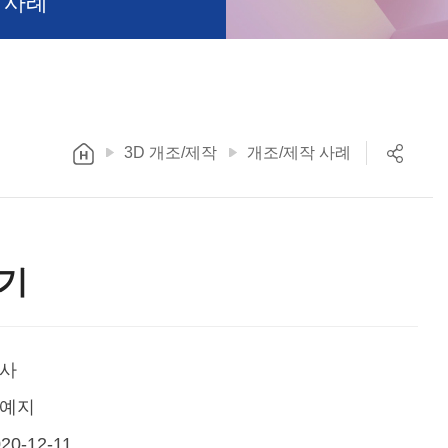
 사례
3D 개조/제작
개조/제작 사례
기
사
예지
20-12-11