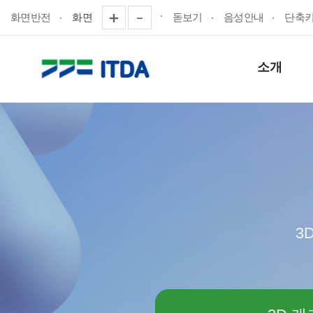
화면반전
화면
돋보기
음성안내
단축
소개
3