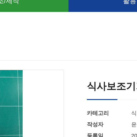
조/제작
활용
식사보조기
카테고리
식
작성자
윤
등록일
20