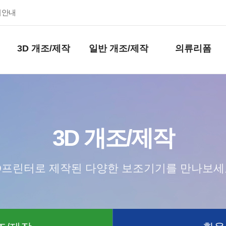
키안내
3D 개조/제작
일반 개조/제작
의류리폼
3D 개조/제작
D프린터로 제작된 다양한 보조기기를 만나보세