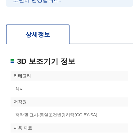
도면이 변경됩니다.
확대/축소: 마우스 스크롤
회전: 좌측 드래그
위치 이동: 우측 드래그
도면을 처음 위치로 되돌리고 싶은 경우 상단의 “스케일 조정“ 버튼을 눌러주세요.
상세정보
3D 보조기기 정보
카테고리
식사
저작권
저작권 표시-동일조건변경허락(CC BY-SA)
사용 재료