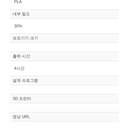
PLA
내부 밀도
30%
보조기기 크기
원하는 치수 입력 후 “스케일
조정“ 버튼을 눌러주세요.
출력 시간
너비
4시간
mm
설계 프로그램
높이
mm
3D 프린터
폭
mm
영상 URL
스케일
STL다운로드
조정