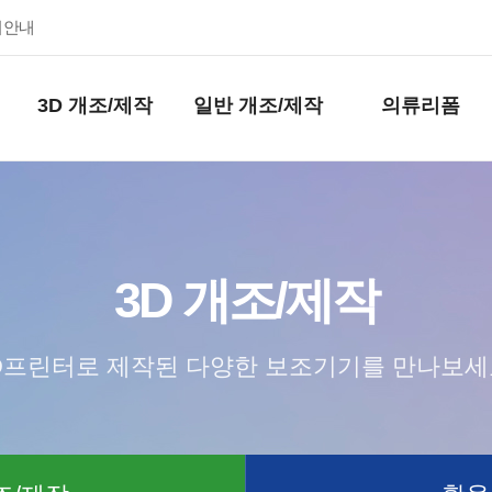
키안내
3D 개조/제작
일반 개조/제작
의류리폼
3D 개조/제작
D프린터로 제작된 다양한 보조기기를 만나보세