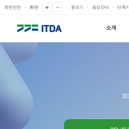
화면반전
화면
돋보기
음성안내
단축
소개
3