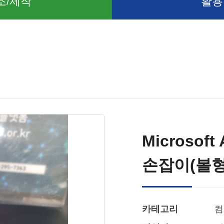
조/제작
활용
Microsof
손잡이(볼형
카테고리
컴