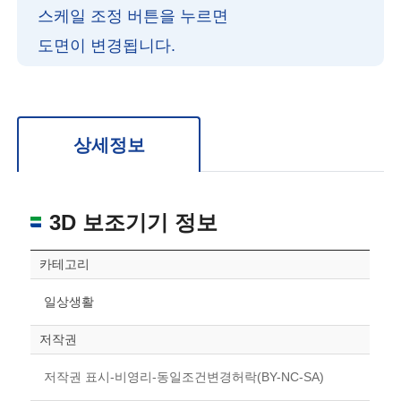
스케일 조정 버튼을 누르면
도면이 변경됩니다.
확대/축소: 마우스 스크롤
회전: 좌측 드래그
위치 이동: 우측 드래그
도면을 처음 위치로 되돌리고 싶은 경우 상단의 “스케일 조정“ 버튼을 눌러주세요.
상세정보
3D 보조기기 정보
카테고리
일상생활
저작권
저작권 표시-비영리-동일조건변경허락(BY-NC-SA)