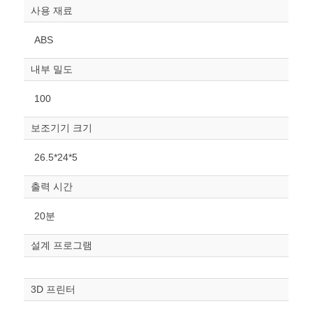
사용 재료
ABS
내부 밀도
100
보조기기 크기
원하는 치수 입력 후 “스케일
26.5*24*5
조정“ 버튼을 눌러주세요.
출력 시간
너비
mm
20분
높이
설계 프로그램
mm
폭
3D 프린터
mm