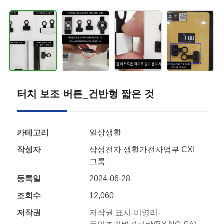
터치 보조 버튼_건반형 짧은 것
카테고리
일상생활
작성자
삼성전자 생활가전사업부 CXI
그룹
등록일
2024-06-28
조회수
12,060
저작권
저작권 표시-비영리-